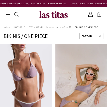
0.000 / 15%OFF CON TRANSFERENCIA
ENVIO GRATIS EN COMPRAS SUPERIORES a $18
0
Inicio
.
HOT SALE
.
SWIMWEAR
.
breadcrumbs.40--off
.
BIKINIS / ONE PIECE
BIKINIS / ONE PIECE
FILTRAR