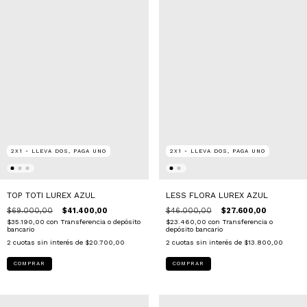
2X1 - LLEVA DOS, PAGA UNO
2X1 - LLEVA DOS, PAGA UNO
TOP TOTI LUREX AZUL
LESS FLORA LUREX AZUL
$69.000,00
$41.400,00
$46.000,00
$27.600,00
$35.190,00
con
Transferencia o depósito
$23.460,00
con
Transferencia o
bancario
depósito bancario
2
cuotas sin interés de
$20.700,00
2
cuotas sin interés de
$13.800,00
COMPRAR
COMPRAR