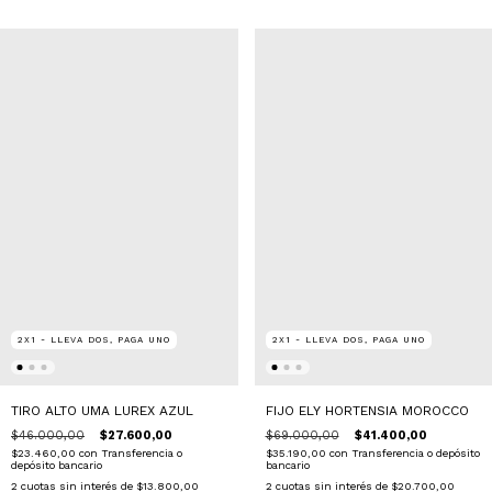
2X1 - LLEVA DOS, PAGA UNO
2X1 - LLEVA DOS, PAGA UNO
TIRO ALTO UMA LUREX AZUL
FIJO ELY HORTENSIA MOROCCO
$46.000,00
$27.600,00
$69.000,00
$41.400,00
$23.460,00
con
Transferencia o
$35.190,00
con
Transferencia o depósito
depósito bancario
bancario
2
cuotas sin interés de
$13.800,00
2
cuotas sin interés de
$20.700,00