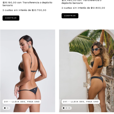
$23.460,00
con
Transferencia o
$35.190,00
con
Transferencia o depósito
depósito bancario
bancario
2
cuotas sin interés de
$13.800,00
2
cuotas sin interés de
$20.700,00
COMPRAR
COMPRAR
2X1 - LLEVA DOS, PAGA UNO
2X1 - LLEVA DOS, PAGA UNO