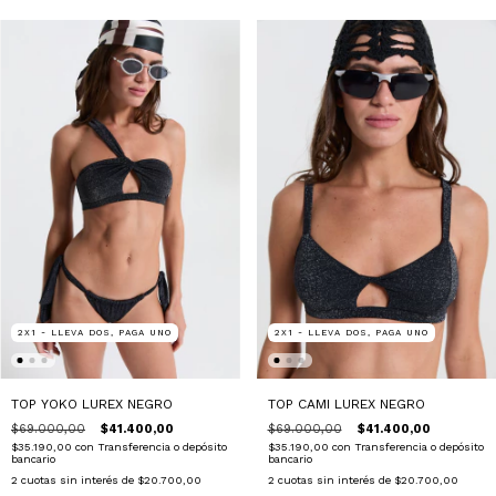
2X1 - LLEVA DOS, PAGA UNO
2X1 - LLEVA DOS, PAGA UNO
TOP YOKO LUREX NEGRO
TOP CAMI LUREX NEGRO
$69.000,00
$41.400,00
$69.000,00
$41.400,00
$35.190,00
con
Transferencia o depósito
$35.190,00
con
Transferencia o depósito
bancario
bancario
2
cuotas sin interés de
$20.700,00
2
cuotas sin interés de
$20.700,00