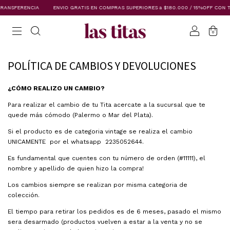
RANSFERENCIA
ENVIO GRATIS EN COMPRAS SUPERIORES a $180.000 / 15%OFF CON T
0
POLÍTICA DE CAMBIOS Y DEVOLUCIONES
¿CÓMO REALIZO UN CAMBIO?
Para realizar el cambio de tu Tita acercate a la sucursal que te
quede más cómodo (Palermo o Mar del Plata).
Si el producto es de categoria vintage se realiza el cambio
UNICAMENTE por el whatsapp 2235052644.
Es fundamental que cuentes con tu número de orden (#11111), el
nombre y apellido de quien hizo la compra!
Los cambios siempre se realizan por misma categoria de
colección.
El tiempo para retirar los pedidos es de 6 meses, pasado el mismo
sera desarmado (productos vuelven a estar a la venta y no se